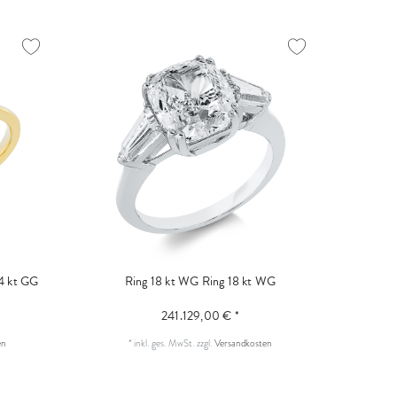
4 kt GG
Ring 18 kt WG
Ring 18 kt WG
241.129,00 € *
en
*
inkl. ges. MwSt.
zzgl.
Versandkosten