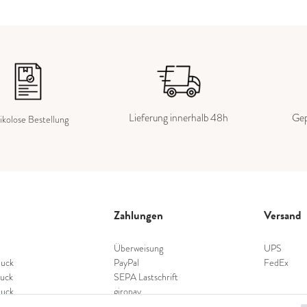
Lieferung innerhalb 48h
Gep
ikolose Bestellung
Zahlungen
Versand
Überweisung
UPS
uck
PayPal
FedEx
uck
SEPA Lastschrift
uck
giropay
schmuck
Kreditkarte