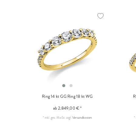
Ring 14 kt GG
Ring 18 kt WG
R
ab 2.849,00 € *
*
inkl. ges. MwSt.
zzgl.
Versandkosten
*