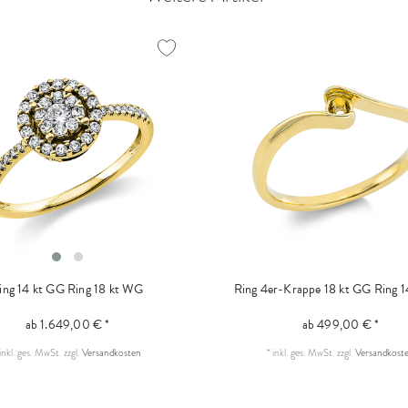
ing 14 kt GG
Ring 18 kt WG
Ring 4er-Krappe 18 kt GG
Ring 1
ab 1.649,00 € *
ab 499,00 € *
inkl. ges. MwSt.
zzgl.
Versandkosten
*
inkl. ges. MwSt.
zzgl.
Versandkost