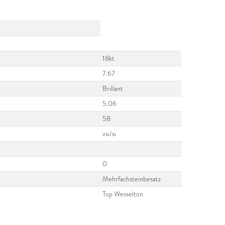
18kt
7.67
Brillant
5.06
58
vsi/si
0
Mehrfachsteinbesatz
Top Wesselton