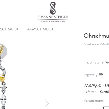
SSCHMUCK
ARMSCHMUCK
Ohrschmu
Artikelnummer
2C604
We
Hauptmaterial:
18kt
Legierung:
27.379,00 E
Kurzfri
Lieferzeit:
Versandkosten