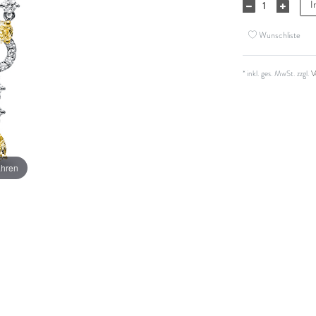
I
Wunschliste
* inkl. ges. MwSt. zzgl.
V
ahren