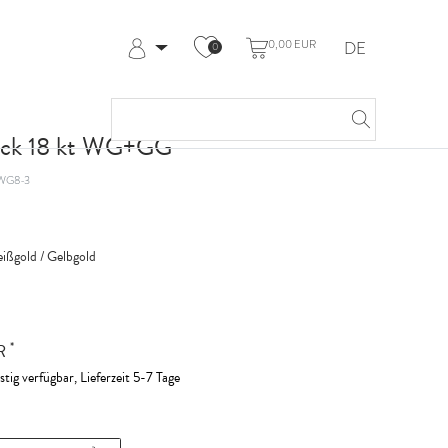
0,00 EUR
DE
0
Anmelden
Registrieren
Meine Bestellungen
ck 18 kt WG+GG
Hilfe & Kontakt
WG8-3
ißgold / Gelbgold
*
UR
stig verfügbar, Lieferzeit 5-7 Tage