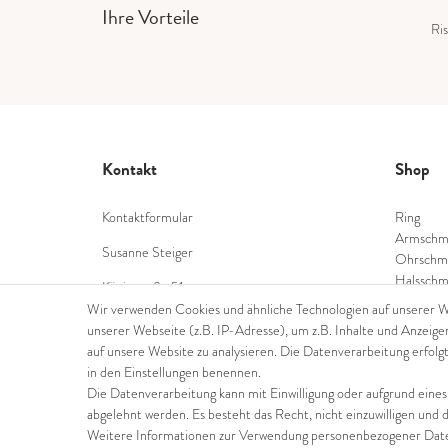
Ihre Vorteile
Ris
Kontakt
Shop
Kontaktformular
Ring
Armschm
Susanne Steiger
Ohrschm
Halsschm
Königstraße 51
Diamant
53332 Bornheim
Wir verwenden Cookies und ähnliche Technologien auf unserer 
Farbstei
unserer Webseite (z.B. IP-Adresse), um z.B. Inhalte und Anzeige
Tel.: 022229397468
Perlensc
auf unsere Website zu analysieren. Die Datenverarbeitung erfolgt
in den Einstellungen benennen.
E-Mail: info@steiger-gold.com
Die Datenverarbeitung kann mit Einwilligung oder aufgrund eines
abgelehnt werden. Es besteht das Recht, nicht einzuwilligen und 
Weitere Informationen zur Verwendung personenbezogener Daten