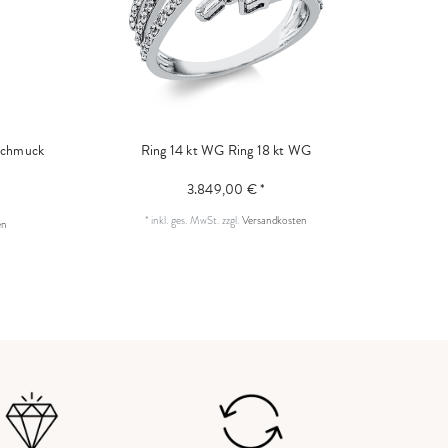
chmuck
Ring 14 kt WG
Ring 18 kt WG
3.849,00 € *
*
inkl. ges. MwSt.
zzgl.
Versandkosten
en