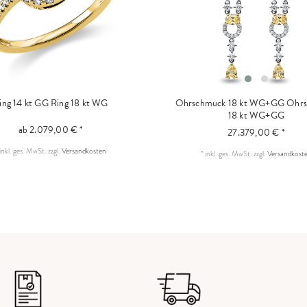
ing 14 kt GG
Ring 18 kt WG
Ohrschmuck 18 kt WG+GG
Ohrs
18 kt WG+GG
ab 2.079,00 € *
27.379,00 € *
inkl. ges. MwSt.
zzgl.
Versandkosten
*
inkl. ges. MwSt.
zzgl.
Versandkost