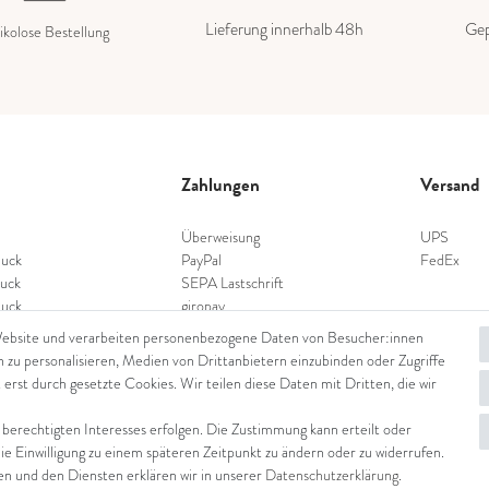
Lieferung innerhalb 48h
Gep
ikolose Bestellung
Zahlungen
Versand
Überweisung
UPS
uck
PayPal
FedEx
uck
SEPA Lastschrift
uck
giropay
schmuck
Kreditkarte
Website und verarbeiten personenbezogene Daten von Besucher:innen
nschmuck
n zu personalisieren, Medien von Drittanbietern einzubinden oder Zugriffe
hmuck
 erst durch gesetzte Cookies. Wir teilen diese Daten mit Dritten, die wir
 berechtigten Interesses erfolgen. Die Zustimmung kann erteilt oder
die Einwilligung zu einem späteren Zeitpunkt zu ändern oder zu widerrufen.
 und den Diensten erklären wir in unserer
Daten­schutz­erklärung
.
© Copyright 2026 Juwelier Steiger | Alle Rechte vorbehalten.