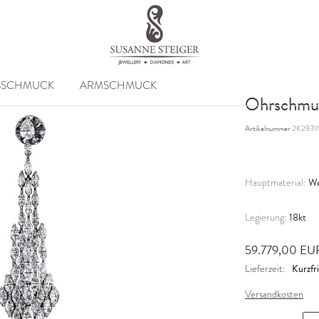
SSCHMUCK
ARMSCHMUCK
Ohrschmu
Artikelnummer
2K283W
We
Hauptmaterial:
18kt
Legierung:
59.779,00 E
Kurzfri
Lieferzeit:
Versandkosten