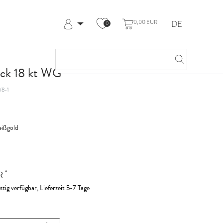
0,00 EUR
DE
0
Anmelden
Registrieren
Meine Bestellungen
ck 18 kt WG
Hilfe & Kontakt
8-1
ißgold
*
UR
stig verfügbar, Lieferzeit 5-7 Tage