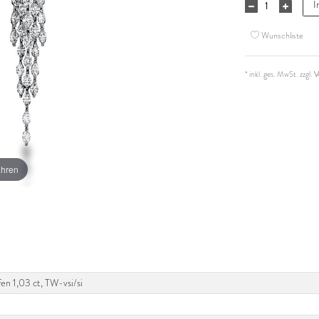
I
Wunschliste
* inkl. ges. MwSt. zzgl.
V
ahren
en 1,03 ct, TW-vsi/si