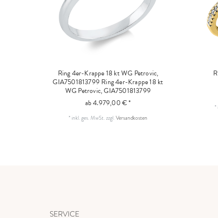
Ring 4er-Krappe 18 kt WG Petrovic,
R
GIA7501813799
Ring 4er-Krappe 18 kt
WG Petrovic, GIA7501813799
ab 4.979,00 € *
*
*
inkl. ges. MwSt.
zzgl.
Versandkosten
SERVICE