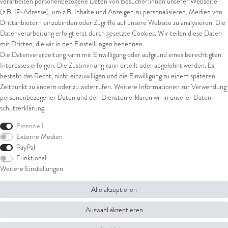
verarbeiten personenbezogene Daten von Besucher:innen unserer Webseite
Kreditkarte
(z.B. IP-Adresse), um z.B. Inhalte und Anzeigen zu personalisieren, Medien von
Drittanbietern einzubinden oder Zugriffe auf unsere Website zu analysieren. Die
Datenverarbeitung erfolgt erst durch gesetzte Cookies. Wir teilen diese Daten
Versand
mit Dritten, die wir in den Einstellungen benennen.
Die Datenverarbeitung kann mit Einwilligung oder aufgrund eines berechtigten
UPS
Interesses erfolgen. Die Zustimmung kann erteilt oder abgelehnt werden. Es
FedEx
besteht das Recht, nicht einzuwilligen und die Einwilligung zu einem späteren
Zeitpunkt zu ändern oder zu widerrufen. Weitere Informationen zur Verwendung
personenbezogener Daten und den Diensten erklären wir in unserer
Daten­
schutz­erklärung
.
Rechtliches
Essenziell
AGB
Externe Medien
Impressum
PayPal
Datenschutz
Funktional
Widerrufsrecht
Weitere Einstellungen
Widerrufsformular
Alle akzeptieren
© Copyright 2026 Juwelier Steiger | Alle Rechte vorbehalten.
Auswahl akzeptieren