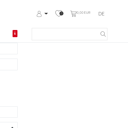
0,00 EUR
DE
0
Anmelden
Registrieren
Meine Bestellungen
Hilfe & Kontakt