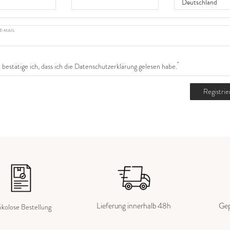
E-MAIL
*
bestätige ich, dass ich die
Daten­schutz­erklärung
gelesen habe.
Registri
Lieferung innerhalb 48h
Gep
ikolose Bestellung