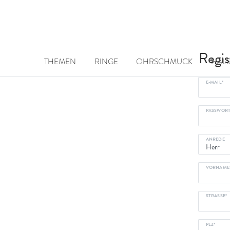
Regis
THEMEN
RINGE
OHRSCHMUCK
HAL
E-MAIL*
PASSWORT
ANREDE
VORNAME
STRASSE*
PLZ*