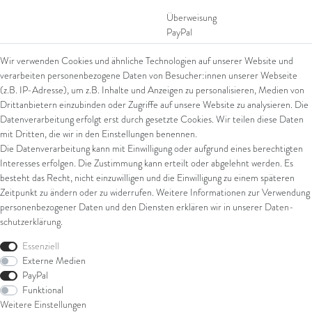
Überweisung
PayPal
SEPA Lastschrift
Wir verwenden Cookies und ähnliche Technologien auf unserer Website und
giropay
verarbeiten personenbezogene Daten von Besucher:innen unserer Webseite
Kreditkarte
(z.B. IP-Adresse), um z.B. Inhalte und Anzeigen zu personalisieren, Medien von
Drittanbietern einzubinden oder Zugriffe auf unsere Website zu analysieren. Die
Datenverarbeitung erfolgt erst durch gesetzte Cookies. Wir teilen diese Daten
Versand
mit Dritten, die wir in den Einstellungen benennen.
Die Datenverarbeitung kann mit Einwilligung oder aufgrund eines berechtigten
UPS
Interesses erfolgen. Die Zustimmung kann erteilt oder abgelehnt werden. Es
FedEx
besteht das Recht, nicht einzuwilligen und die Einwilligung zu einem späteren
Zeitpunkt zu ändern oder zu widerrufen. Weitere Informationen zur Verwendung
personenbezogener Daten und den Diensten erklären wir in unserer
Daten­
schutz­erklärung
.
Rechtliches
Essenziell
AGB
Externe Medien
Impressum
PayPal
Datenschutz
Funktional
Widerrufsrecht
Weitere Einstellungen