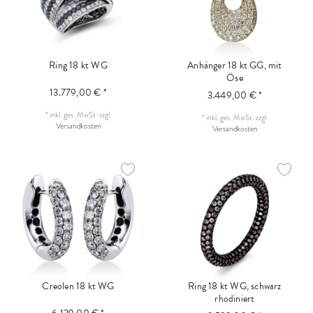
Ring 18 kt WG
Anhänger 18 kt GG, mit
Öse
13.779,00 € *
3.449,00 € *
*
inkl. ges. MwSt.
zzgl.
*
inkl. ges. MwSt.
zzgl.
Versandkosten
Versandkosten
Creolen 18 kt WG
Ring 18 kt WG, schwarz
rhodiniert