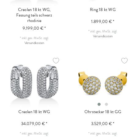
Creolen 18 kt WG,
Ring 18 kt WG
Fassung teils schwarz
rhodinie
1.899,00 € *
9.199,00 € *
*
inkl. ges. MwSt.
zzgl.
Versandkosten
*
inkl. ges. MwSt.
zzgl.
Versandkosten
Creolen 18 kt WG
Ohrstecker 18 kt GG
34.079,00 € *
3.529,00 € *
*
inkl. ges. MwSt.
zzgl.
*
inkl. ges. MwSt.
zzgl.