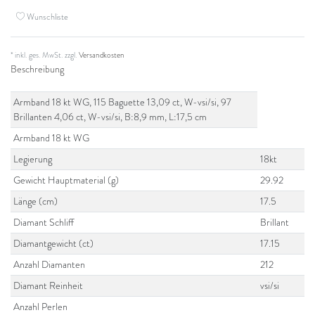
Wunschliste
* inkl. ges. MwSt. zzgl.
Versandkosten
Beschreibung
Armband 18 kt WG, 115 Baguette 13,09 ct, W-vsi/si, 97
Brillanten 4,06 ct, W-vsi/si, B:8,9 mm, L:17,5 cm
Armband 18 kt WG
Legierung
18kt
Gewicht Hauptmaterial (g)
29.92
Länge (cm)
17.5
Diamant Schliff
Brillant
Diamantgewicht (ct)
17.15
Anzahl Diamanten
212
Diamant Reinheit
vsi/si
Anzahl Perlen