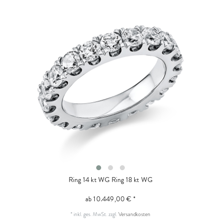
Ring 14 kt WG
Ring 18 kt WG
ab 10.449,00 € *
*
inkl. ges. MwSt.
zzgl.
Versandkosten