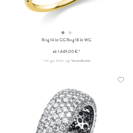
Ring 14 kt GG
Ring 18 kt WG
ab 1.649,00 € *
*
inkl. ges. MwSt.
zzgl.
Versandkosten