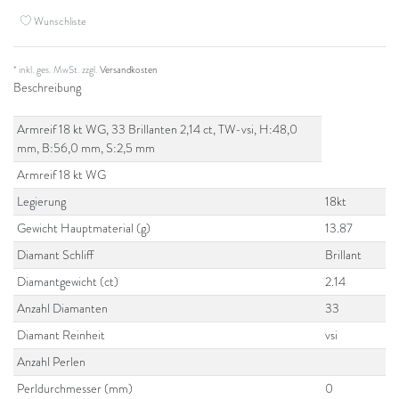
Wunschliste
* inkl. ges. MwSt. zzgl.
Versandkosten
Beschreibung
Armreif 18 kt WG, 33 Brillanten 2,14 ct, TW-vsi, H:48,0
mm, B:56,0 mm, S:2,5 mm
Armreif 18 kt WG
Legierung
18kt
Gewicht Hauptmaterial (g)
13.87
Diamant Schliff
Brillant
Diamantgewicht (ct)
2.14
Anzahl Diamanten
33
Diamant Reinheit
vsi
Anzahl Perlen
Perldurchmesser (mm)
0