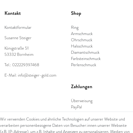
Kontakt
Shop
Kontaktformular
Ring
Armschmuck
Susanne Steiger
Ohrschmuck
Halsschmuck
Königstraße 51
Diamantschmuck
53332 Bornheim
Farbsteinschmuck
Tel.: 022229397468
Perlenschmuck
E-Mail: info@steiger-gold.com
Zahlungen
Überweisung
PayPal
SEPA Lastschrift
Wir verwenden Cookies und ähnliche Technologien auf unserer Website und
giropay
verarbeiten personenbezogene Daten von Besucher:innen unserer Webseite
Kreditkarte
(z.B. IP-Adresse), um z.B. Inhalte und Anzeigen zu personalisieren, Medien von