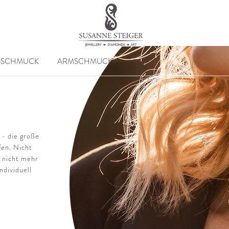
SSCHMUCK
ARMSCHMUCK
 - die große
fen. Nicht
n nicht mehr
ndividuell