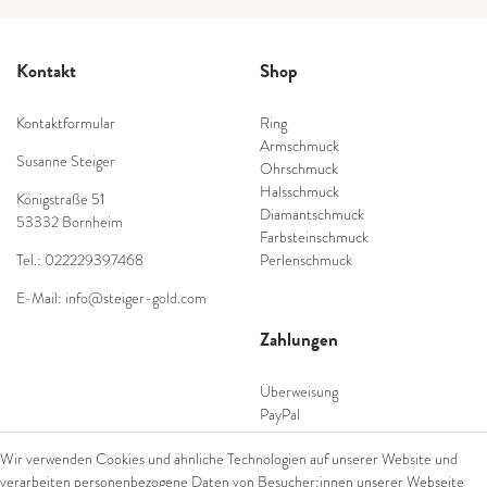
Kontakt
Shop
Kontaktformular
Ring
Armschmuck
Susanne Steiger
Ohrschmuck
Halsschmuck
Königstraße 51
Diamantschmuck
53332 Bornheim
Farbsteinschmuck
Tel.: 022229397468
Perlenschmuck
E-Mail: info@steiger-gold.com
Zahlungen
Überweisung
PayPal
SEPA Lastschrift
Wir verwenden Cookies und ähnliche Technologien auf unserer Website und
giropay
verarbeiten personenbezogene Daten von Besucher:innen unserer Webseite
Kreditkarte