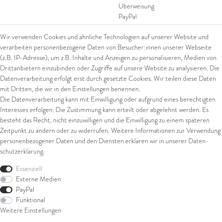
Überweisung
PayPal
SEPA Lastschrift
Wir verwenden Cookies und ähnliche Technologien auf unserer Website und
giropay
verarbeiten personenbezogene Daten von Besucher:innen unserer Webseite
Kreditkarte
(z.B. IP-Adresse), um z.B. Inhalte und Anzeigen zu personalisieren, Medien von
Drittanbietern einzubinden oder Zugriffe auf unsere Website zu analysieren. Die
Datenverarbeitung erfolgt erst durch gesetzte Cookies. Wir teilen diese Daten
Versand
mit Dritten, die wir in den Einstellungen benennen.
Die Datenverarbeitung kann mit Einwilligung oder aufgrund eines berechtigten
UPS
Interesses erfolgen. Die Zustimmung kann erteilt oder abgelehnt werden. Es
FedEx
besteht das Recht, nicht einzuwilligen und die Einwilligung zu einem späteren
Zeitpunkt zu ändern oder zu widerrufen. Weitere Informationen zur Verwendung
personenbezogener Daten und den Diensten erklären wir in unserer
Daten­
schutz­erklärung
.
Rechtliches
Essenziell
AGB
Externe Medien
Impressum
PayPal
Datenschutz
Funktional
Widerrufsrecht
Weitere Einstellungen
Widerrufsformular