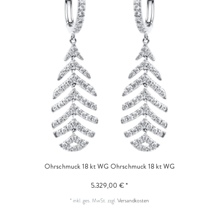
Ohrschmuck 18 kt WG
Ohrschmuck 18 kt WG
5.329,00 € *
*
inkl. ges. MwSt.
zzgl.
Versandkosten