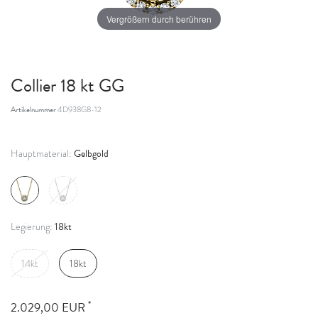
Vergrößern durch berühren
Collier 18 kt GG
Artikelnummer
4D938G8-12
Gelbgold
Hauptmaterial:
18kt
Legierung:
14kt
18kt
*
2.029,00 EUR