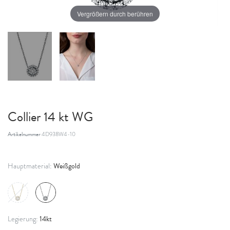
Vergrößern durch berühren
Collier 14 kt WG
Artikelnummer
4D938W4-10
Weißgold
Hauptmaterial:
14kt
Legierung: