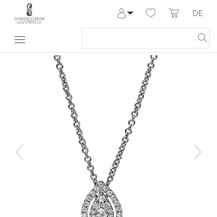
DE
Anmelden
Registrieren
Meine Bestellungen
Hilfe & Kontakt