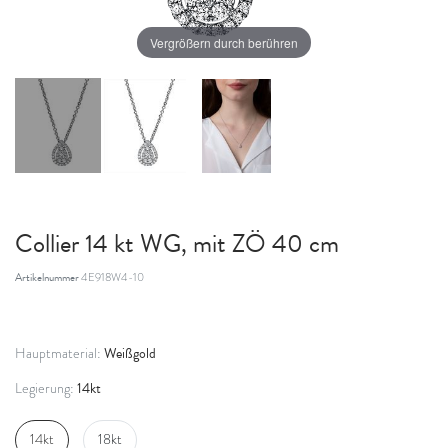
Vergrößern durch berühren
Collier 14 kt WG, mit ZÖ 40 cm
Artikelnummer
4E918W4-10
Weißgold
Hauptmaterial:
14kt
Legierung:
14kt
18kt