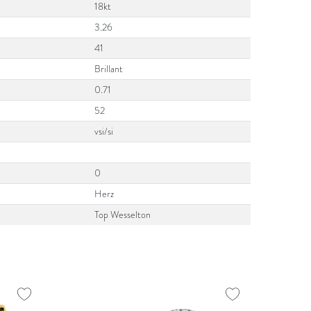
18kt
3.26
41
Brillant
0.71
52
vsi/si
0
Herz
Top Wesselton