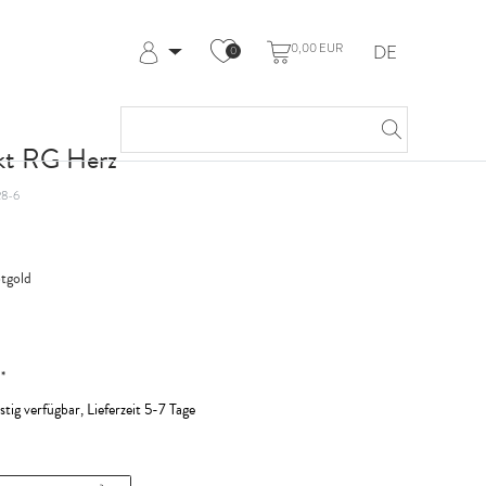
0,00 EUR
DE
0
Anmelden
Registrieren
Meine Bestellungen
 kt RG Herz
Hilfe & Kontakt
8-6
tgold
*
R
stig verfügbar, Lieferzeit 5-7 Tage