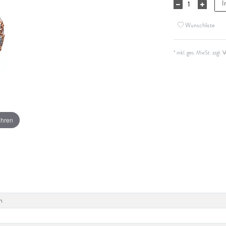
I
Wunschliste
* inkl. ges. MwSt. zzgl.
V
ahren
m