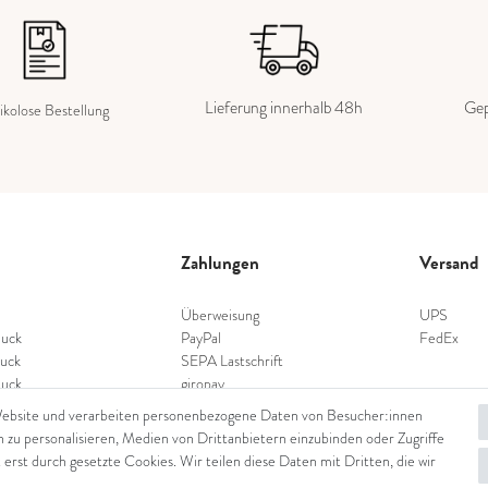
Lieferung innerhalb 48h
Gep
ikolose Bestellung
Zahlungen
Versand
Überweisung
UPS
uck
PayPal
FedEx
uck
SEPA Lastschrift
uck
giropay
schmuck
Kreditkarte
Website und verarbeiten personenbezogene Daten von Besucher:innen
nschmuck
n zu personalisieren, Medien von Drittanbietern einzubinden oder Zugriffe
hmuck
 erst durch gesetzte Cookies. Wir teilen diese Daten mit Dritten, die wir