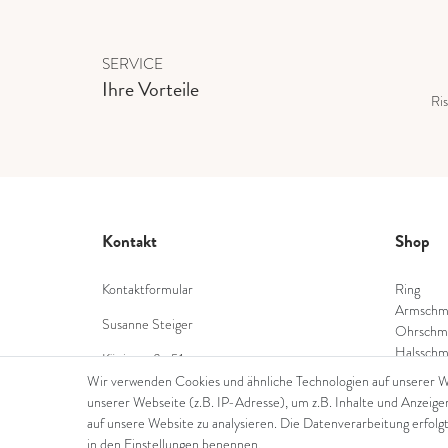
SERVICE
Ihre Vorteile
Ris
Kontakt
Shop
Kontaktformular
Ring
Armschm
Susanne Steiger
Ohrschm
Halsschm
Königstraße 51
Diamant
53332 Bornheim
Wir verwenden Cookies und ähnliche Technologien auf unserer 
Farbstei
unserer Webseite (z.B. IP-Adresse), um z.B. Inhalte und Anzeige
Tel.: 022229397468
Perlensc
auf unsere Website zu analysieren. Die Datenverarbeitung erfolgt
in den Einstellungen benennen.