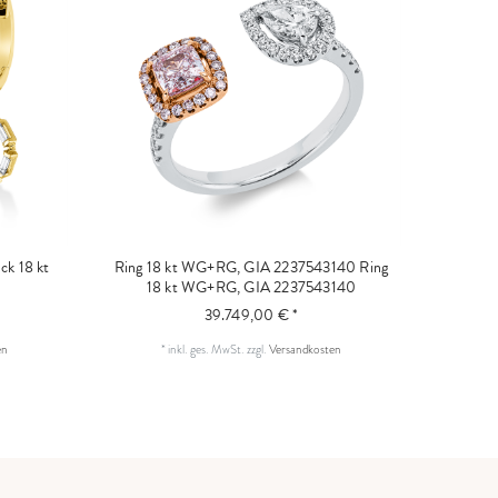
k 18 kt
Ring 18 kt WG+RG, GIA 2237543140
Ring
18 kt WG+RG, GIA 2237543140
39.749,00 € *
en
*
inkl. ges. MwSt.
zzgl.
Versandkosten