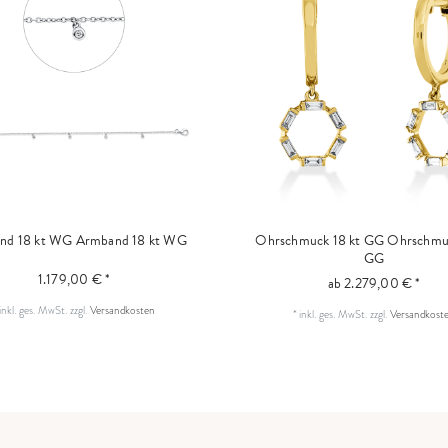
nd 18 kt WG
Armband 18 kt WG
Ohrschmuck 18 kt GG
Ohrschmuc
GG
1.179,00 € *
ab 2.279,00 € *
inkl. ges. MwSt.
zzgl.
Versandkosten
*
inkl. ges. MwSt.
zzgl.
Versandkost