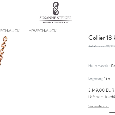
SSCHMUCK
ARMSCHMUCK
Collier 18
Artikelnummer
4B998R
Ro
Hauptmaterial:
18kt
Legierung:
3.149,00 EU
Kurzfri
Lieferzeit:
Versandkosten