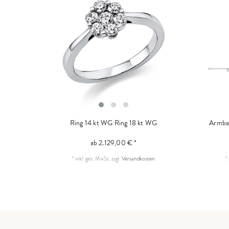
Ring 14 kt WG
Ring 18 kt WG
Armba
ab 2.129,00 € *
*
inkl. ges. MwSt.
zzgl.
Versandkosten
*