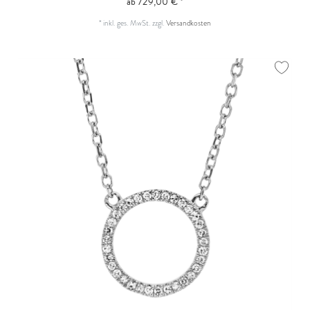
ab 729,00 € *
*
inkl. ges. MwSt.
zzgl.
Versandkosten