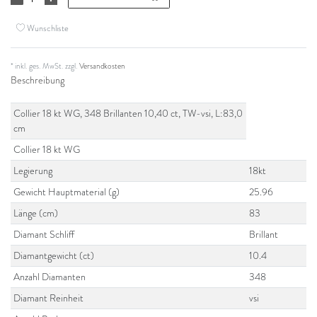
Wunschliste
* inkl. ges. MwSt. zzgl.
Versandkosten
Beschreibung
Collier 18 kt WG, 348 Brillanten 10,40 ct, TW-vsi, L:83,0
cm
Collier 18 kt WG
Legierung
18kt
Gewicht Hauptmaterial (g)
25.96
Länge (cm)
83
Diamant Schliff
Brillant
Diamantgewicht (ct)
10.4
Anzahl Diamanten
348
Diamant Reinheit
vsi