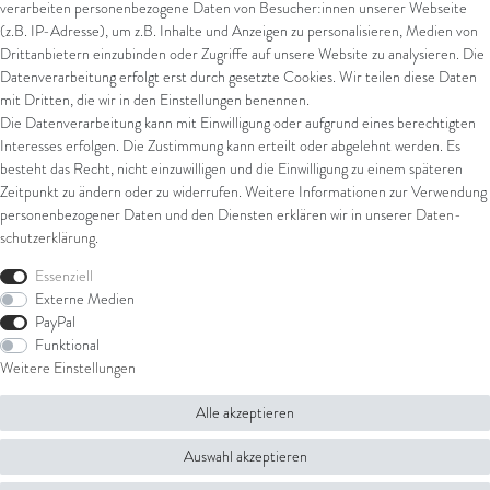
verarbeiten personenbezogene Daten von Besucher:innen unserer Webseite
Kreditkarte
(z.B. IP-Adresse), um z.B. Inhalte und Anzeigen zu personalisieren, Medien von
Drittanbietern einzubinden oder Zugriffe auf unsere Website zu analysieren. Die
Datenverarbeitung erfolgt erst durch gesetzte Cookies. Wir teilen diese Daten
Versand
mit Dritten, die wir in den Einstellungen benennen.
Die Datenverarbeitung kann mit Einwilligung oder aufgrund eines berechtigten
UPS
Interesses erfolgen. Die Zustimmung kann erteilt oder abgelehnt werden. Es
FedEx
besteht das Recht, nicht einzuwilligen und die Einwilligung zu einem späteren
Zeitpunkt zu ändern oder zu widerrufen. Weitere Informationen zur Verwendung
personenbezogener Daten und den Diensten erklären wir in unserer
Daten­
schutz­erklärung
.
Rechtliches
Essenziell
AGB
Externe Medien
Impressum
PayPal
Datenschutz
Funktional
Widerrufsrecht
Weitere Einstellungen
Widerrufsformular
Alle akzeptieren
© Copyright 2026 Juwelier Steiger | Alle Rechte vorbehalten.
Auswahl akzeptieren