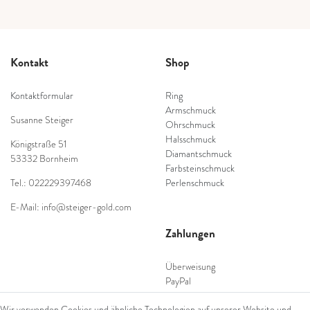
Kontakt
Shop
Kontaktformular
Ring
Armschmuck
Susanne Steiger
Ohrschmuck
Halsschmuck
Königstraße 51
Diamantschmuck
53332 Bornheim
Farbsteinschmuck
Tel.: 022229397468
Perlenschmuck
E-Mail: info@steiger-gold.com
Zahlungen
Überweisung
PayPal
SEPA Lastschrift
Wir verwenden Cookies und ähnliche Technologien auf unserer Website und