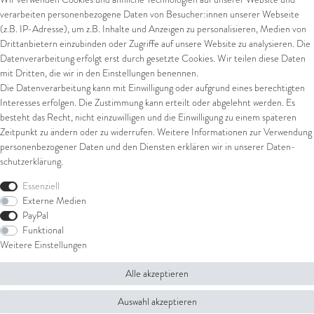
giropay
verarbeiten personenbezogene Daten von Besucher:innen unserer Webseite
Kreditkarte
(z.B. IP-Adresse), um z.B. Inhalte und Anzeigen zu personalisieren, Medien von
Drittanbietern einzubinden oder Zugriffe auf unsere Website zu analysieren. Die
Datenverarbeitung erfolgt erst durch gesetzte Cookies. Wir teilen diese Daten
Versand
mit Dritten, die wir in den Einstellungen benennen.
Die Datenverarbeitung kann mit Einwilligung oder aufgrund eines berechtigten
UPS
Interesses erfolgen. Die Zustimmung kann erteilt oder abgelehnt werden. Es
FedEx
besteht das Recht, nicht einzuwilligen und die Einwilligung zu einem späteren
Zeitpunkt zu ändern oder zu widerrufen. Weitere Informationen zur Verwendung
personenbezogener Daten und den Diensten erklären wir in unserer
Daten­
schutz­erklärung
.
Rechtliches
Essenziell
AGB
Externe Medien
Impressum
PayPal
Datenschutz
Funktional
Widerrufsrecht
Weitere Einstellungen
Widerrufsformular
Alle akzeptieren
© Copyright 2026 Juwelier Steiger | Alle Rechte vorbehalten.
Auswahl akzeptieren