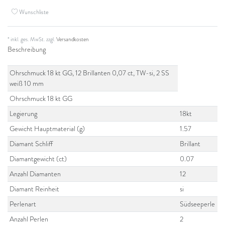
Wunschliste
* inkl. ges. MwSt. zzgl.
Versandkosten
Beschreibung
Ohrschmuck 18 kt GG, 12 Brillanten 0,07 ct, TW-si, 2 SS
weiß 10 mm
Ohrschmuck 18 kt GG
Legierung
18kt
Gewicht Hauptmaterial (g)
1.57
Diamant Schliff
Brillant
Diamantgewicht (ct)
0.07
Anzahl Diamanten
12
Diamant Reinheit
si
Perlenart
Südseeperle
Anzahl Perlen
2