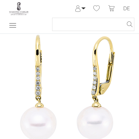
DE
Anmelden
Registrieren
Meine Bestellungen
Hilfe & Kontakt