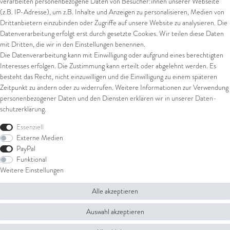
verarbeiten personenbezogene Daten von Besucher:innen unserer Webseite
Kreditkarte
(z.B. IP-Adresse), um z.B. Inhalte und Anzeigen zu personalisieren, Medien von
Drittanbietern einzubinden oder Zugriffe auf unsere Website zu analysieren. Die
Datenverarbeitung erfolgt erst durch gesetzte Cookies. Wir teilen diese Daten
Versand
mit Dritten, die wir in den Einstellungen benennen.
Die Datenverarbeitung kann mit Einwilligung oder aufgrund eines berechtigten
UPS
Interesses erfolgen. Die Zustimmung kann erteilt oder abgelehnt werden. Es
FedEx
besteht das Recht, nicht einzuwilligen und die Einwilligung zu einem späteren
Zeitpunkt zu ändern oder zu widerrufen. Weitere Informationen zur Verwendung
personenbezogener Daten und den Diensten erklären wir in unserer
Daten­
schutz­erklärung
.
Rechtliches
Essenziell
AGB
Externe Medien
Impressum
PayPal
Datenschutz
Funktional
Widerrufsrecht
Weitere Einstellungen
Widerrufsformular
Alle akzeptieren
© Copyright 2026 Juwelier Steiger | Alle Rechte vorbehalten.
Auswahl akzeptieren