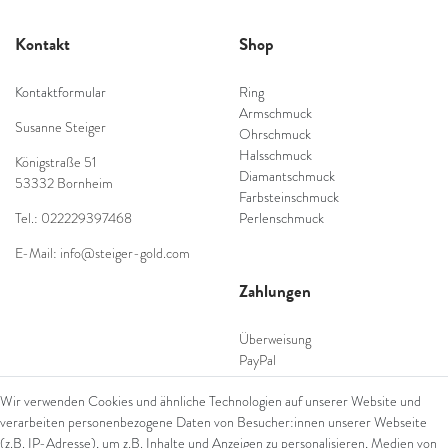
Kontakt
Shop
Kontaktformular
Ring
Armschmuck
Susanne Steiger
Ohrschmuck
Halsschmuck
Königstraße 51
Diamantschmuck
53332 Bornheim
Farbsteinschmuck
Tel.: 022229397468
Perlenschmuck
E-Mail: info@steiger-gold.com
Zahlungen
Überweisung
PayPal
SEPA Lastschrift
Wir verwenden Cookies und ähnliche Technologien auf unserer Website und
giropay
verarbeiten personenbezogene Daten von Besucher:innen unserer Webseite
Kreditkarte
(z.B. IP-Adresse), um z.B. Inhalte und Anzeigen zu personalisieren, Medien von