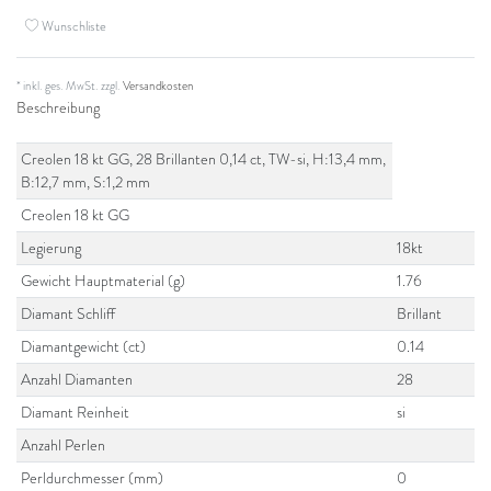
Wunschliste
* inkl. ges. MwSt. zzgl.
Versandkosten
Beschreibung
Creolen 18 kt GG, 28 Brillanten 0,14 ct, TW-si, H:13,4 mm,
B:12,7 mm, S:1,2 mm
Creolen 18 kt GG
Legierung
18kt
Gewicht Hauptmaterial (g)
1.76
Diamant Schliff
Brillant
Diamantgewicht (ct)
0.14
Anzahl Diamanten
28
Diamant Reinheit
si
Anzahl Perlen
Perldurchmesser (mm)
0