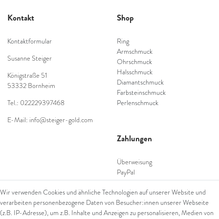
Kontakt
Shop
Kontaktformular
Ring
Armschmuck
Susanne Steiger
Ohrschmuck
Halsschmuck
Königstraße 51
Diamantschmuck
53332 Bornheim
Farbsteinschmuck
Tel.: 022229397468
Perlenschmuck
E-Mail: info@steiger-gold.com
Zahlungen
Überweisung
PayPal
SEPA Lastschrift
Wir verwenden Cookies und ähnliche Technologien auf unserer Website und
giropay
verarbeiten personenbezogene Daten von Besucher:innen unserer Webseite
Kreditkarte
(z.B. IP-Adresse), um z.B. Inhalte und Anzeigen zu personalisieren, Medien von