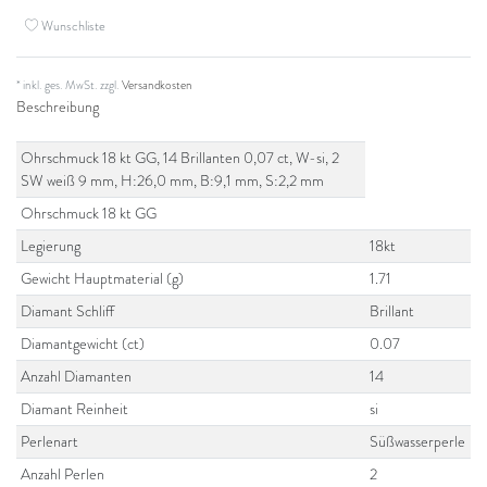
Wunschliste
* inkl. ges. MwSt. zzgl.
Versandkosten
Beschreibung
Ohrschmuck 18 kt GG, 14 Brillanten 0,07 ct, W-si, 2
SW weiß 9 mm, H:26,0 mm, B:9,1 mm, S:2,2 mm
Ohrschmuck 18 kt GG
Legierung
18kt
Gewicht Hauptmaterial (g)
1.71
Diamant Schliff
Brillant
Diamantgewicht (ct)
0.07
Anzahl Diamanten
14
Diamant Reinheit
si
Perlenart
Süßwasserperle
Anzahl Perlen
2