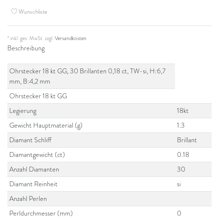
Wunschliste
* inkl. ges. MwSt. zzgl.
Versandkosten
Beschreibung
Ohrstecker 18 kt GG, 30 Brillanten 0,18 ct, TW-si, H:6,7
mm, B:4,2 mm
Ohrstecker 18 kt GG
Legierung
18kt
Gewicht Hauptmaterial (g)
1.3
Diamant Schliff
Brillant
Diamantgewicht (ct)
0.18
Anzahl Diamanten
30
Diamant Reinheit
si
Anzahl Perlen
Perldurchmesser (mm)
0