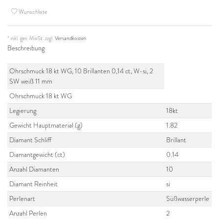
Wunschliste
* inkl. ges. MwSt. zzgl.
Versandkosten
Beschreibung
Ohrschmuck 18 kt WG, 10 Brillanten 0,14 ct, W-si, 2
SW weiß 11 mm
Ohrschmuck 18 kt WG
Legierung
18kt
Gewicht Hauptmaterial (g)
1.82
Diamant Schliff
Brillant
Diamantgewicht (ct)
0.14
Anzahl Diamanten
10
Diamant Reinheit
si
Perlenart
Süßwasserperle
Anzahl Perlen
2