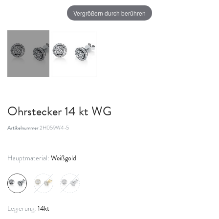
Vergrößern durch berühren
Ohrstecker 14 kt WG
Artikelnummer
2H059W4-5
Weißgold
Hauptmaterial:
14kt
Legierung: