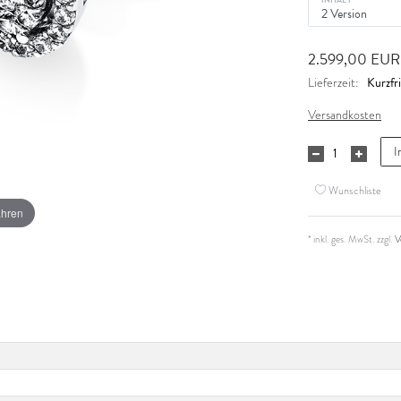
2.599,00 EU
Kurzfri
Lieferzeit:
Versandkosten
I
Wunschliste
ahren
* inkl. ges. MwSt. zzgl.
V