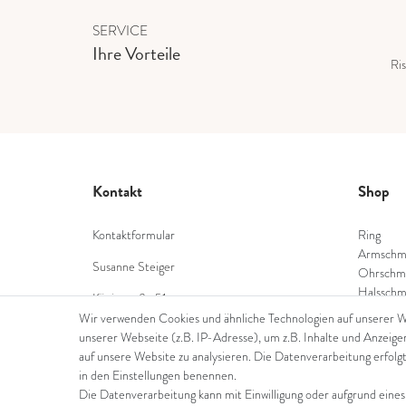
SERVICE
Ihre Vorteile
Ris
Kontakt
Shop
Kontaktformular
Ring
Armschm
Susanne Steiger
Ohrschm
Halsschm
Königstraße 51
Diamant
53332 Bornheim
Wir verwenden Cookies und ähnliche Technologien auf unserer 
Farbstei
unserer Webseite (z.B. IP-Adresse), um z.B. Inhalte und Anzeige
Tel.: 022229397468
Perlensc
auf unsere Website zu analysieren. Die Datenverarbeitung erfolgt
in den Einstellungen benennen.
E-Mail: info@steiger-gold.com
Die Datenverarbeitung kann mit Einwilligung oder aufgrund eines