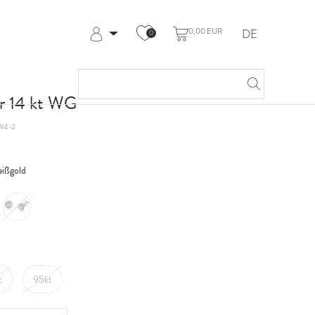
0,00 EUR
DE
0
Anmelden
Registrieren
Meine Bestellungen
r 14 kt WG
Hilfe & Kontakt
W4-2
ißgold
t
95kt