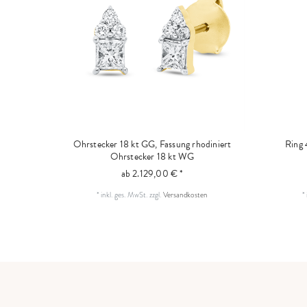
Ohrstecker 18 kt GG, Fassung rhodiniert
Ring
Ohrstecker 18 kt WG
ab 2.129,00 € *
*
inkl. ges. MwSt.
zzgl.
Versandkosten
*