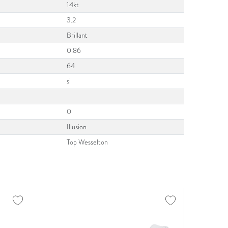
14kt
3.2
Brillant
0.86
64
si
0
Illusion
Top Wesselton