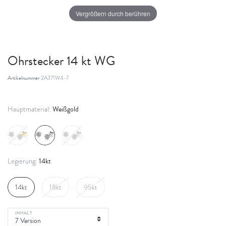
Vergrößern durch berühren
Ohrstecker 14 kt WG
Artikelnummer
2A371W4-7
Weißgold
Hauptmaterial:
14kt
Legierung:
14kt
18kt
95kt
INHALT