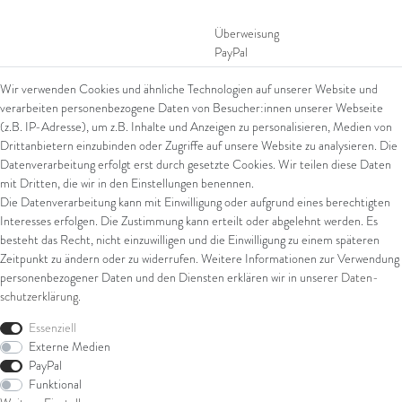
Überweisung
PayPal
SEPA Lastschrift
Wir verwenden Cookies und ähnliche Technologien auf unserer Website und
giropay
verarbeiten personenbezogene Daten von Besucher:innen unserer Webseite
Kreditkarte
(z.B. IP-Adresse), um z.B. Inhalte und Anzeigen zu personalisieren, Medien von
Drittanbietern einzubinden oder Zugriffe auf unsere Website zu analysieren. Die
Datenverarbeitung erfolgt erst durch gesetzte Cookies. Wir teilen diese Daten
Versand
mit Dritten, die wir in den Einstellungen benennen.
Die Datenverarbeitung kann mit Einwilligung oder aufgrund eines berechtigten
UPS
Interesses erfolgen. Die Zustimmung kann erteilt oder abgelehnt werden. Es
FedEx
besteht das Recht, nicht einzuwilligen und die Einwilligung zu einem späteren
Zeitpunkt zu ändern oder zu widerrufen. Weitere Informationen zur Verwendung
personenbezogener Daten und den Diensten erklären wir in unserer
Daten­
schutz­erklärung
.
Rechtliches
Essenziell
AGB
Externe Medien
Impressum
PayPal
Datenschutz
Funktional
Widerrufsrecht