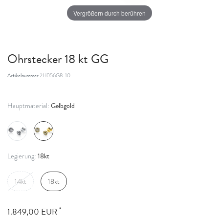
Vergrößern durch berühren
Ohrstecker 18 kt GG
Artikelnummer
2H056G8-10
Gelbgold
Hauptmaterial:
18kt
Legierung:
14kt
18kt
*
1.849,00 EUR