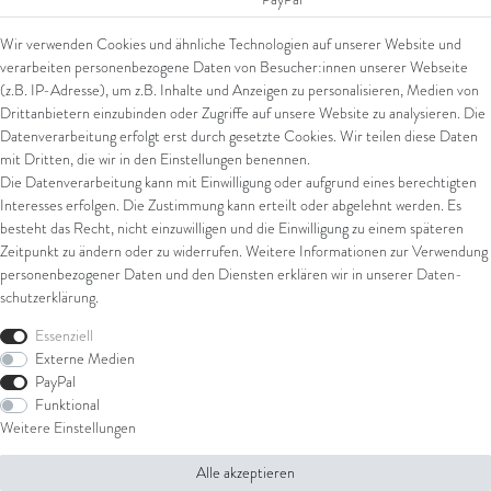
SEPA Lastschrift
Wir verwenden Cookies und ähnliche Technologien auf unserer Website und
giropay
verarbeiten personenbezogene Daten von Besucher:innen unserer Webseite
Kreditkarte
(z.B. IP-Adresse), um z.B. Inhalte und Anzeigen zu personalisieren, Medien von
Drittanbietern einzubinden oder Zugriffe auf unsere Website zu analysieren. Die
Datenverarbeitung erfolgt erst durch gesetzte Cookies. Wir teilen diese Daten
Versand
mit Dritten, die wir in den Einstellungen benennen.
Die Datenverarbeitung kann mit Einwilligung oder aufgrund eines berechtigten
UPS
Interesses erfolgen. Die Zustimmung kann erteilt oder abgelehnt werden. Es
FedEx
besteht das Recht, nicht einzuwilligen und die Einwilligung zu einem späteren
Zeitpunkt zu ändern oder zu widerrufen. Weitere Informationen zur Verwendung
personenbezogener Daten und den Diensten erklären wir in unserer
Daten­
schutz­erklärung
.
Rechtliches
Essenziell
AGB
Externe Medien
Impressum
PayPal
Datenschutz
Funktional
Widerrufsrecht
Weitere Einstellungen
Widerrufsformular
Alle akzeptieren