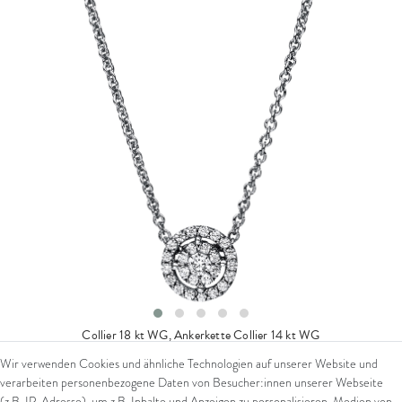
Collier 18 kt WG, Ankerkette
Collier 14 kt WG
Wir verwenden Cookies und ähnliche Technologien auf unserer Website und
ab 879,00 € *
verarbeiten personenbezogene Daten von Besucher:innen unserer Webseite
*
inkl. ges. MwSt.
zzgl.
Versandkosten
(z.B. IP-Adresse), um z.B. Inhalte und Anzeigen zu personalisieren, Medien von