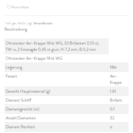
Wunschliste
* inkl. ges. MwSt. zzgl.
Versandkosten
Beschreibung
Ohrstecker 4er-Krappe 18 kt WG, 32 Brillanten 0,10 ct,
TW-si, 2 Smaragde 0,45 ct grün, H:7,2 mm, B:5,2 mm
Ohrstecker 4er-Krappe 18 kt WG
Legierung
18kt
Fassart
4er-
Krappe
Gewicht Hauptmaterial (g)
1.61
Diamant Schliff
Brillant
Diamantgewicht (ct)
0.1
Anzahl Diamanten
32
Diamant Reinheit
si