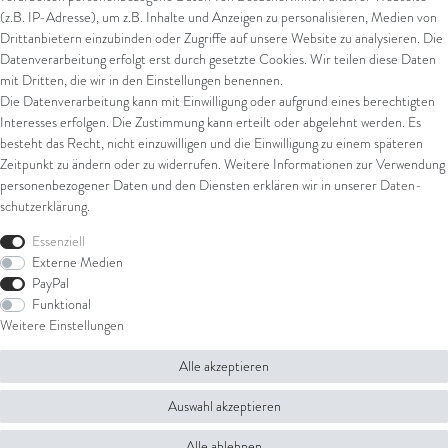
(z.B. IP-Adresse), um z.B. Inhalte und Anzeigen zu personalisieren, Medien von
Drittanbietern einzubinden oder Zugriffe auf unsere Website zu analysieren. Die
Datenverarbeitung erfolgt erst durch gesetzte Cookies. Wir teilen diese Daten
Versand
mit Dritten, die wir in den Einstellungen benennen.
Die Datenverarbeitung kann mit Einwilligung oder aufgrund eines berechtigten
UPS
Interesses erfolgen. Die Zustimmung kann erteilt oder abgelehnt werden. Es
FedEx
besteht das Recht, nicht einzuwilligen und die Einwilligung zu einem späteren
Zeitpunkt zu ändern oder zu widerrufen. Weitere Informationen zur Verwendung
personenbezogener Daten und den Diensten erklären wir in unserer
Daten­
schutz­erklärung
.
Rechtliches
Essenziell
AGB
Externe Medien
Impressum
PayPal
Datenschutz
Funktional
Widerrufsrecht
Weitere Einstellungen
Widerrufsformular
Alle akzeptieren
© Copyright 2026 Juwelier Steiger | Alle Rechte vorbehalten.
Auswahl akzeptieren
Alle ablehnen