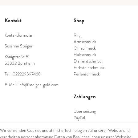
Kontakt
Shop
Kontaktformular
Ring
Armschmuck
Susanne Steiger
Ohrschmuck
Halsschmuck
Königstraße 51
Diamantschmuck
53332 Bornheim
Farbsteinschmuck
Tel.: 022229397468
Perlenschmuck
E-Mail: info@steiger-gold.com
Zahlungen
Überweisung
PayPal
SEPA Lastschrift
Wir verwenden Cookies und ähnliche Technologien auf unserer Website und
giropay
verarbeiten personenbezogene Daten von Besucher:innen unserer Webseite
Kreditkarte