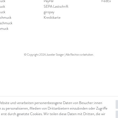
uck
PayPal
FedEx
uck
SEPA Lastschrift
uck
giropay
schmuck
Kreditkarte
nschmuck
hmuck
© Copyright 2026 Juwelier Steiger | Alle Rechte vorbehalten.
Website und verarbeiten personenbezogene Daten von Besucher:innen
n zu personalisieren, Medien von Drittanbietern einzubinden oder Zugriffe
 erst durch gesetzte Cookies. Wir teilen diese Daten mit Dritten, die wir