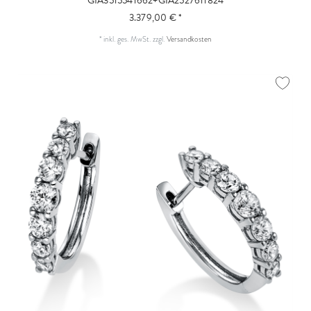
GIA3515541662+GIA2527611824
3.379,00 € *
*
inkl. ges. MwSt.
zzgl.
Versandkosten