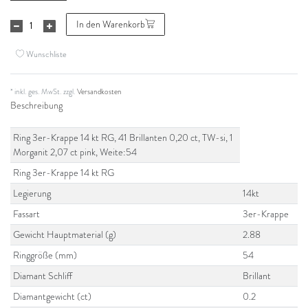
In den Warenkorb
Wunschliste
* inkl. ges. MwSt. zzgl.
Versandkosten
Beschreibung
Ring 3er-Krappe 14 kt RG, 41 Brillanten 0,20 ct, TW-si, 1
Morganit 2,07 ct pink, Weite:54
Ring 3er-Krappe 14 kt RG
Legierung
14kt
Fassart
3er-Krappe
Gewicht Hauptmaterial (g)
2.88
Ringgröße (mm)
54
Diamant Schliff
Brillant
Diamantgewicht (ct)
0.2