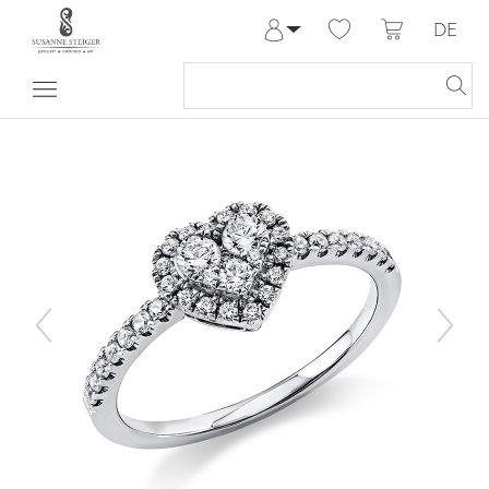
DE
Anmelden
Registrieren
Meine Bestellungen
Hilfe & Kontakt