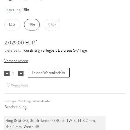
18kt
Legierung:
14kt
18kt
95kt
*
2.029,00 EUR
Kurzfristig verfügbar, Lieferzeit 5-7 Tage
Lieferzeit:
Versandkosten
In den Warenkorb
Wunschliste
* inkl. ges. MwSt. zzgl.
Versandkosten
Beschreibung
Ring 18 kt GG, 36 Brillanten 0,40 ct, TW-si, H:8,2 mm,
B:7,4 mm, Weite:48