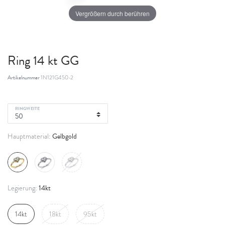
Vergrößern durch berühren
Ring 14 kt GG
Artikelnummer
1N121G450-2
RINGWEITE
Gelbgold
Hauptmaterial:
14kt
Legierung:
14kt
18kt
95kt