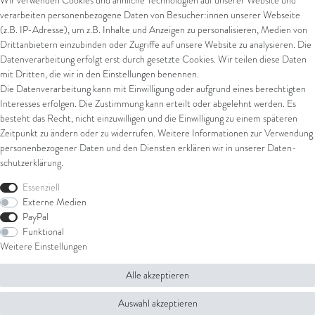
Wir verwenden Cookies und ähnliche Technologien auf unserer Website und
ab 899,00 € *
verarbeiten personenbezogene Daten von Besucher:innen unserer Webseite
*
inkl. ges. MwSt.
zzgl.
Versandkosten
(z.B. IP-Adresse), um z.B. Inhalte und Anzeigen zu personalisieren, Medien von
Drittanbietern einzubinden oder Zugriffe auf unsere Website zu analysieren. Die
Datenverarbeitung erfolgt erst durch gesetzte Cookies. Wir teilen diese Daten
mit Dritten, die wir in den Einstellungen benennen.
Die Datenverarbeitung kann mit Einwilligung oder aufgrund eines berechtigten
Interesses erfolgen. Die Zustimmung kann erteilt oder abgelehnt werden. Es
besteht das Recht, nicht einzuwilligen und die Einwilligung zu einem späteren
Zeitpunkt zu ändern oder zu widerrufen. Weitere Informationen zur Verwendung
personenbezogener Daten und den Diensten erklären wir in unserer
Daten­
schutz­erklärung
.
Essenziell
Externe Medien
PayPal
Funktional
Weitere Einstellungen
Alle akzeptieren
Auswahl akzeptieren