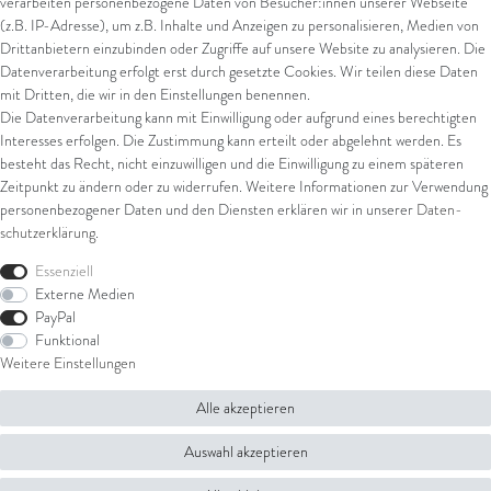
verarbeiten personenbezogene Daten von Besucher:innen unserer Webseite
Kreditkarte
(z.B. IP-Adresse), um z.B. Inhalte und Anzeigen zu personalisieren, Medien von
Drittanbietern einzubinden oder Zugriffe auf unsere Website zu analysieren. Die
Datenverarbeitung erfolgt erst durch gesetzte Cookies. Wir teilen diese Daten
Versand
mit Dritten, die wir in den Einstellungen benennen.
Die Datenverarbeitung kann mit Einwilligung oder aufgrund eines berechtigten
UPS
Interesses erfolgen. Die Zustimmung kann erteilt oder abgelehnt werden. Es
FedEx
besteht das Recht, nicht einzuwilligen und die Einwilligung zu einem späteren
Zeitpunkt zu ändern oder zu widerrufen. Weitere Informationen zur Verwendung
personenbezogener Daten und den Diensten erklären wir in unserer
Daten­
schutz­erklärung
.
Rechtliches
Essenziell
AGB
Externe Medien
Impressum
PayPal
Datenschutz
Funktional
Widerrufsrecht
Weitere Einstellungen
Widerrufsformular
Alle akzeptieren
© Copyright 2026 Juwelier Steiger | Alle Rechte vorbehalten.
Auswahl akzeptieren