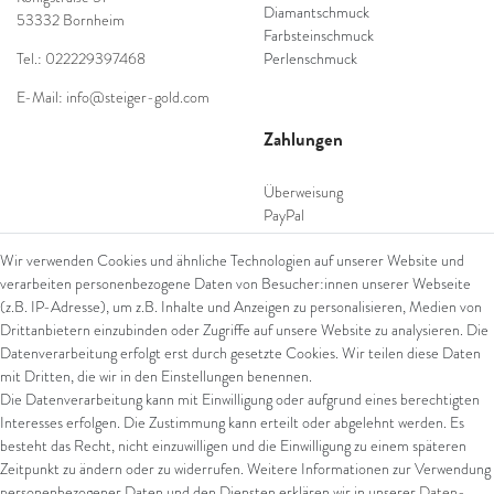
Diamantschmuck
53332 Bornheim
Farbsteinschmuck
Tel.: 022229397468
Perlenschmuck
E-Mail: info@steiger-gold.com
Zahlungen
Überweisung
PayPal
SEPA Lastschrift
Wir verwenden Cookies und ähnliche Technologien auf unserer Website und
giropay
verarbeiten personenbezogene Daten von Besucher:innen unserer Webseite
Kreditkarte
(z.B. IP-Adresse), um z.B. Inhalte und Anzeigen zu personalisieren, Medien von
Drittanbietern einzubinden oder Zugriffe auf unsere Website zu analysieren. Die
Datenverarbeitung erfolgt erst durch gesetzte Cookies. Wir teilen diese Daten
Versand
mit Dritten, die wir in den Einstellungen benennen.
Die Datenverarbeitung kann mit Einwilligung oder aufgrund eines berechtigten
UPS
Interesses erfolgen. Die Zustimmung kann erteilt oder abgelehnt werden. Es
FedEx
besteht das Recht, nicht einzuwilligen und die Einwilligung zu einem späteren
Zeitpunkt zu ändern oder zu widerrufen. Weitere Informationen zur Verwendung
personenbezogener Daten und den Diensten erklären wir in unserer
Daten­