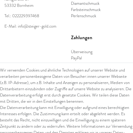
Diamantschmuck
53332 Bornheim
Farbsteinschmuck
Tel.: 022229397468
Perlenschmuck
E-Mail: info@steiger-gold.com
Zahlungen
Überweisung
PayPal
SEPA Lastschrift
Wir verwenden Cookies und ähnliche Technologien auf unserer Website und
giropay
verarbeiten personenbezogene Daten von Besucher:innen unserer Webseite
Kreditkarte
(z.B. IP-Adresse), um z.B. Inhalte und Anzeigen zu personalisieren, Medien von
Drittanbietern einzubinden oder Zugriffe auf unsere Website zu analysieren. Die
Datenverarbeitung erfolgt erst durch gesetzte Cookies. Wir teilen diese Daten
Versand
mit Dritten, die wir in den Einstellungen benennen.
Die Datenverarbeitung kann mit Einwilligung oder aufgrund eines berechtigten
UPS
Interesses erfolgen. Die Zustimmung kann erteilt oder abgelehnt werden. Es
FedEx
besteht das Recht, nicht einzuwilligen und die Einwilligung zu einem späteren
Zeitpunkt zu ändern oder zu widerrufen. Weitere Informationen zur Verwendung
personenbezogener Daten und den Diensten erklären wir in unserer
Daten­