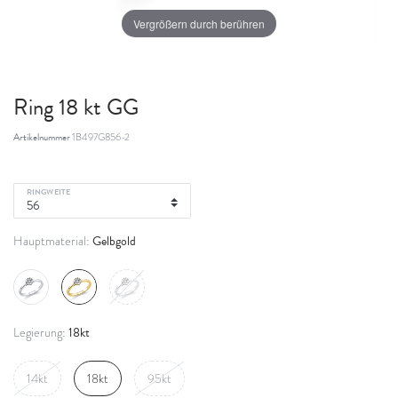
Vergrößern durch berühren
Ring 18 kt GG
Artikelnummer
1B497G856-2
RINGWEITE
Gelbgold
Hauptmaterial:
18kt
Legierung:
14kt
18kt
95kt