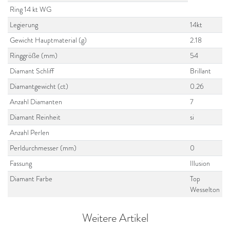
Ring 14 kt WG
Legierung
14kt
Gewicht Hauptmaterial (g)
2.18
Ringgröße (mm)
54
Diamant Schliff
Brillant
Diamantgewicht (ct)
0.26
Anzahl Diamanten
7
Diamant Reinheit
si
Anzahl Perlen
Perldurchmesser (mm)
0
Fassung
Illusion
Diamant Farbe
Top
Wesselton
Weitere Artikel