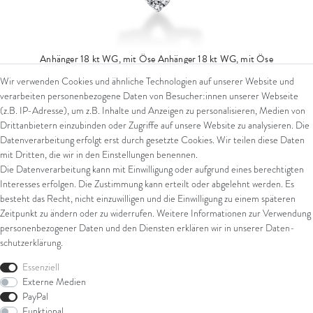
Anhänger 18 kt WG, mit Öse
Anhänger 18 kt WG, mit Öse
Wir verwenden Cookies und ähnliche Technologien auf unserer Website und
3.749,00 € *
verarbeiten personenbezogene Daten von Besucher:innen unserer Webseite
*
inkl. ges. MwSt.
zzgl.
Versandkosten
(z.B. IP-Adresse), um z.B. Inhalte und Anzeigen zu personalisieren, Medien von
Drittanbietern einzubinden oder Zugriffe auf unsere Website zu analysieren. Die
Datenverarbeitung erfolgt erst durch gesetzte Cookies. Wir teilen diese Daten
mit Dritten, die wir in den Einstellungen benennen.
Die Datenverarbeitung kann mit Einwilligung oder aufgrund eines berechtigten
Interesses erfolgen. Die Zustimmung kann erteilt oder abgelehnt werden. Es
besteht das Recht, nicht einzuwilligen und die Einwilligung zu einem späteren
Zeitpunkt zu ändern oder zu widerrufen. Weitere Informationen zur Verwendung
personenbezogener Daten und den Diensten erklären wir in unserer
Daten­
schutz­erklärung
.
Essenziell
Externe Medien
PayPal
Funktional