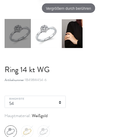
Vergrößern durch berühren
Ring 14 kt WG
Artikelnummer
1B498W454-6
RINGWEITE
Weißgold
Hauptmaterial: