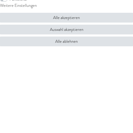
Weitere Einstellungen
Alle akzeptieren
Auswahl akzeptieren
Alle ablehnen
Ring 18 kt RG
Ring 4er-Krappe 18 kt WG
ab 1.779,00 € *
*
inkl. ges. MwSt.
zzgl.
Versandkosten