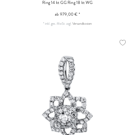
Ring 14 kt GG
Ring 18 kt WG
ab 979,00 € *
*
inkl. ges. MwSt.
zzgl.
Versandkosten