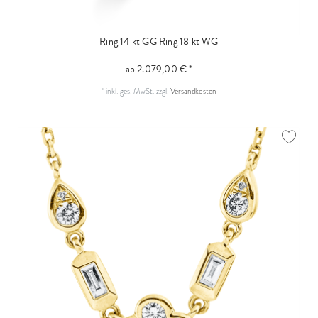
Ring 14 kt GG
Ring 18 kt WG
ab 2.079,00 € *
*
inkl. ges. MwSt.
zzgl.
Versandkosten