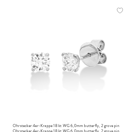
Ohrstecker 4er-Krappe 18 kt WG 6,0mm butterfly, 2 grove pin
Ohrstecker 4er-Krappe 18 kt WG 6,0mm butterfly, 2 grove pin