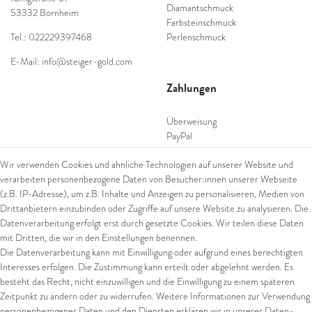
Diamantschmuck
53332 Bornheim
Farbsteinschmuck
Tel.: 022229397468
Perlenschmuck
E-Mail: info@steiger-gold.com
Zahlungen
Überweisung
PayPal
SEPA Lastschrift
Wir verwenden Cookies und ähnliche Technologien auf unserer Website und
giropay
verarbeiten personenbezogene Daten von Besucher:innen unserer Webseite
Kreditkarte
(z.B. IP-Adresse), um z.B. Inhalte und Anzeigen zu personalisieren, Medien von
Drittanbietern einzubinden oder Zugriffe auf unsere Website zu analysieren. Die
Datenverarbeitung erfolgt erst durch gesetzte Cookies. Wir teilen diese Daten
Versand
mit Dritten, die wir in den Einstellungen benennen.
Die Datenverarbeitung kann mit Einwilligung oder aufgrund eines berechtigten
UPS
Interesses erfolgen. Die Zustimmung kann erteilt oder abgelehnt werden. Es
FedEx
besteht das Recht, nicht einzuwilligen und die Einwilligung zu einem späteren
Zeitpunkt zu ändern oder zu widerrufen. Weitere Informationen zur Verwendung
personenbezogener Daten und den Diensten erklären wir in unserer
Daten­