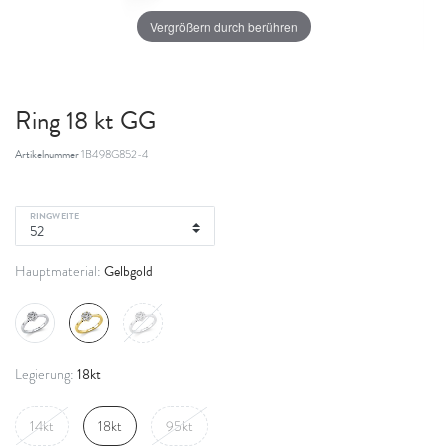
Vergrößern durch berühren
Ring 18 kt GG
Artikelnummer
1B498G852-4
RINGWEITE
Gelbgold
Hauptmaterial:
18kt
Legierung:
14kt
18kt
95kt