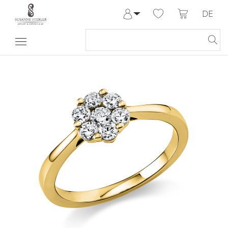
DE
Anmelden
Registrieren
Meine Bestellungen
Hilfe & Kontakt