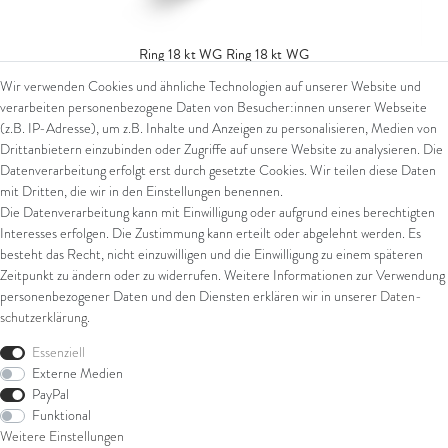
Ring 18 kt WG
Ring 18 kt WG
Wir verwenden Cookies und ähnliche Technologien auf unserer Website und
929,00 € *
verarbeiten personenbezogene Daten von Besucher:innen unserer Webseite
*
inkl. ges. MwSt.
zzgl.
Versandkosten
(z.B. IP-Adresse), um z.B. Inhalte und Anzeigen zu personalisieren, Medien von
Drittanbietern einzubinden oder Zugriffe auf unsere Website zu analysieren. Die
Datenverarbeitung erfolgt erst durch gesetzte Cookies. Wir teilen diese Daten
mit Dritten, die wir in den Einstellungen benennen.
Die Datenverarbeitung kann mit Einwilligung oder aufgrund eines berechtigten
Interesses erfolgen. Die Zustimmung kann erteilt oder abgelehnt werden. Es
besteht das Recht, nicht einzuwilligen und die Einwilligung zu einem späteren
Zeitpunkt zu ändern oder zu widerrufen. Weitere Informationen zur Verwendung
personenbezogener Daten und den Diensten erklären wir in unserer
Daten­
schutz­erklärung
.
Essenziell
Externe Medien
PayPal
Funktional
Weitere Einstellungen