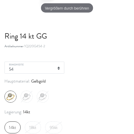
Vergrößern durch berühren
Ring 14 kt GG
Artikelnummer
1Q220G454-2
RINGWEITE
Gelbgold
Hauptmaterial:
14kt
Legierung:
14kt
18kt
95kt