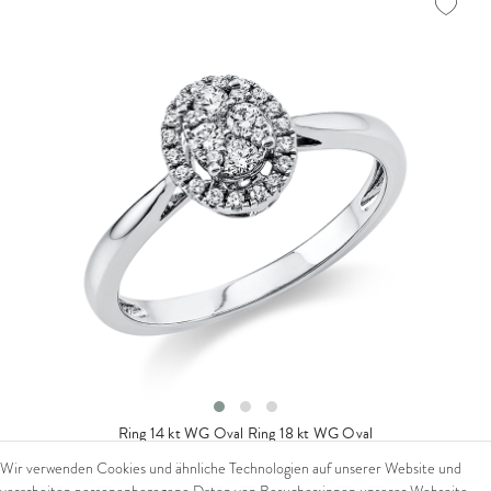
Ring 14 kt WG Oval
Ring 18 kt WG Oval
Wir verwenden Cookies und ähnliche Technologien auf unserer Website und
ab 1.379,00 € *