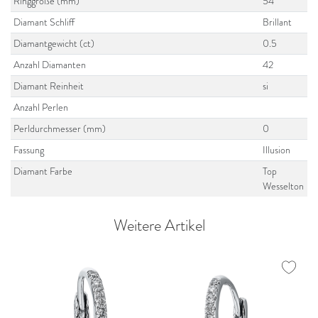
Ringgröße (mm)
54
Diamant Schliff
Brillant
Diamantgewicht (ct)
0.5
Anzahl Diamanten
42
Diamant Reinheit
si
Anzahl Perlen
Perldurchmesser (mm)
0
Fassung
Illusion
Diamant Farbe
Top
Wesselton
Weitere Artikel