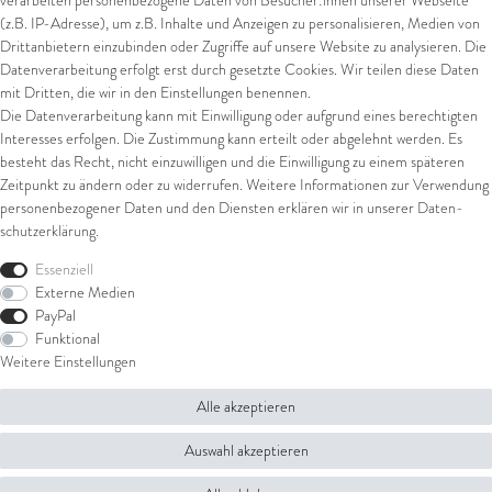
verarbeiten personenbezogene Daten von Besucher:innen unserer Webseite
*
inkl. ges. MwSt.
zzgl.
Versandkosten
(z.B. IP-Adresse), um z.B. Inhalte und Anzeigen zu personalisieren, Medien von
Drittanbietern einzubinden oder Zugriffe auf unsere Website zu analysieren. Die
Datenverarbeitung erfolgt erst durch gesetzte Cookies. Wir teilen diese Daten
mit Dritten, die wir in den Einstellungen benennen.
Die Datenverarbeitung kann mit Einwilligung oder aufgrund eines berechtigten
Interesses erfolgen. Die Zustimmung kann erteilt oder abgelehnt werden. Es
besteht das Recht, nicht einzuwilligen und die Einwilligung zu einem späteren
Zeitpunkt zu ändern oder zu widerrufen. Weitere Informationen zur Verwendung
personenbezogener Daten und den Diensten erklären wir in unserer
Daten­
schutz­erklärung
.
Essenziell
Externe Medien
PayPal
Funktional
Weitere Einstellungen
Alle akzeptieren
Auswahl akzeptieren