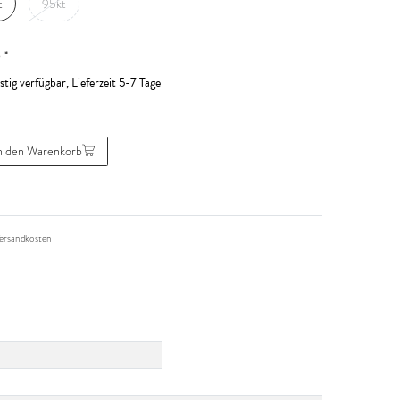
t
95kt
*
R
stig verfügbar, Lieferzeit 5-7 Tage
n den Warenkorb
ersandkosten