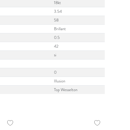
18kt
3.54
58
Brillant
0.5
42
si
0
Illusion
Top Wesselton