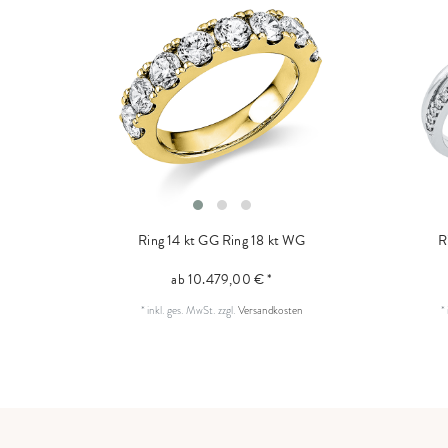
Ring 14 kt GG
Ring 18 kt WG
R
ab 10.479,00 € *
*
inkl. ges. MwSt.
zzgl.
Versandkosten
*