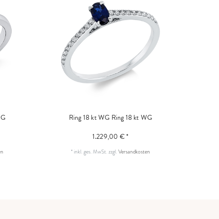
WG
Ring 18 kt WG
Ring 18 kt WG
1.229,00 € *
en
*
inkl. ges. MwSt.
zzgl.
Versandkosten