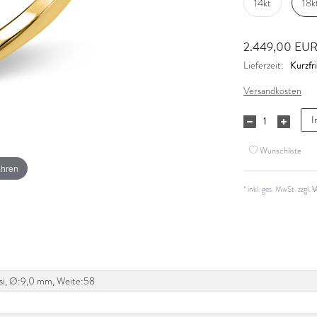
14kt
18k
2.449,00 EU
Kurzfri
Lieferzeit:
Versandkosten
I
Wunschliste
ahren
* inkl. ges. MwSt. zzgl.
V
TW-si, Ø:9,0 mm, Weite:58