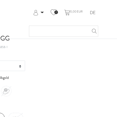
0,00 EUR
DE
0
Anmelden
Registrieren
Meine Bestellungen
t GG
Hilfe & Kontakt
858-1
lbgold