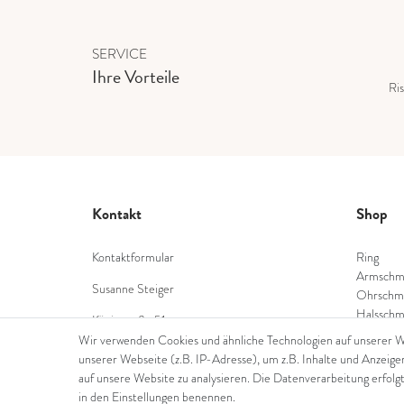
SERVICE
Ihre Vorteile
Ris
Kontakt
Shop
Kontaktformular
Ring
Armschm
Susanne Steiger
Ohrschm
Halsschm
Königstraße 51
Diamant
53332 Bornheim
Wir verwenden Cookies und ähnliche Technologien auf unserer 
Farbstei
unserer Webseite (z.B. IP-Adresse), um z.B. Inhalte und Anzeige
Tel.: 022229397468
Perlensc
auf unsere Website zu analysieren. Die Datenverarbeitung erfolgt
in den Einstellungen benennen.
E-Mail: info@steiger-gold.com