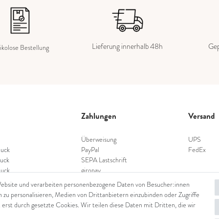
Lieferung innerhalb 48h
Gep
ikolose Bestellung
Zahlungen
Versand
Überweisung
UPS
uck
PayPal
FedEx
uck
SEPA Lastschrift
uck
giropay
schmuck
Kreditkarte
Website und verarbeiten personenbezogene Daten von Besucher:innen
nschmuck
n zu personalisieren, Medien von Drittanbietern einzubinden oder Zugriffe
hmuck
 erst durch gesetzte Cookies. Wir teilen diese Daten mit Dritten, die wir