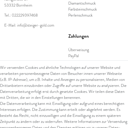
Diamantschmuck
53332 Bornheim
Farbsteinschmuck
Tel.: 022229397468
Perlenschmuck
E-Mail: info@steiger-gold.com
Zahlungen
Überweisung
PayPal
SEPA Lastschrift
Wir verwenden Cookies und ähnliche Technologien auf unserer Website und
giropay
verarbeiten personenbezogene Daten von Besucher:innen unserer Webseite
Kreditkarte
(z.B. IP-Adresse), um z.B. Inhalte und Anzeigen zu personalisieren, Medien von
Drittanbietern einzubinden oder Zugriffe auf unsere Website zu analysieren. Die
Datenverarbeitung erfolgt erst durch gesetzte Cookies. Wir teilen diese Daten
Versand
mit Dritten, die wir in den Einstellungen benennen.
Die Datenverarbeitung kann mit Einwilligung oder aufgrund eines berechtigten
UPS
Interesses erfolgen. Die Zustimmung kann erteilt oder abgelehnt werden. Es
FedEx
besteht das Recht, nicht einzuwilligen und die Einwilligung zu einem späteren
Zeitpunkt zu ändern oder zu widerrufen. Weitere Informationen zur Verwendung
personenbezogener Daten und den Diensten erklären wir in unserer
Daten­