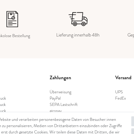
Lieferung innerhalb 48h
Gep
ikolose Bestellung
Zahlungen
Versand
Überweisung
UPS
uck
PayPal
FedEx
uck
SEPA Lastschrift
uck
giropay
schmuck
Kreditkarte
Website und verarbeiten personenbezogene Daten von Besucher:innen
nschmuck
n zu personalisieren, Medien von Drittanbietern einzubinden oder Zugriffe
hmuck
 erst durch gesetzte Cookies. Wir teilen diese Daten mit Dritten, die wir