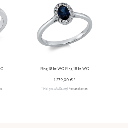
WG
Ring 18 kt WG
Ring 18 kt WG
1.379,00 € *
en
*
inkl. ges. MwSt.
zzgl.
Versandkosten