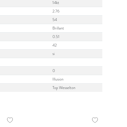
14kt
2.76
54
Brillant
0.51
42
si
0
Illusion
Top Wesselton