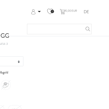
0,00 EUR
DE
0
Anmelden
Registrieren
Meine Bestellungen
t GG
Hilfe & Kontakt
G454-3
lbgold