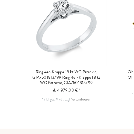
Ring 4er-Krappe 18 kt WG Petrovic,
Ohr
GIA7501813799
Ring 4er-Krappe 18 kt
Ohr
WG Petrovic, GIA7501813799
ab 4.979,00 € *
*
*
inkl. ges. MwSt.
zzgl.
Versandkosten