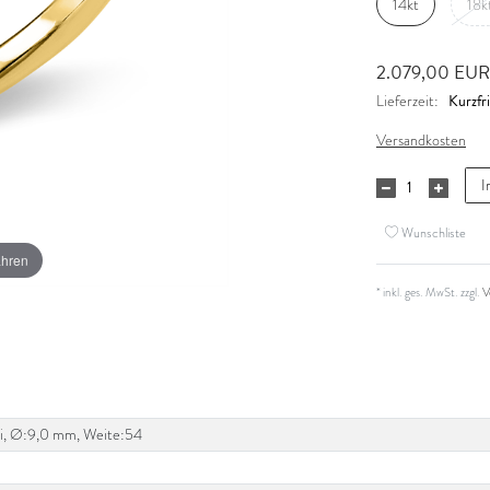
14kt
18k
2.079,00 EU
Kurzfri
Lieferzeit:
Versandkosten
I
Wunschliste
ahren
* inkl. ges. MwSt. zzgl.
V
W-si, Ø:9,0 mm, Weite:54