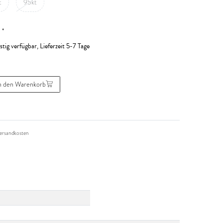
t
95kt
*
R
stig verfügbar, Lieferzeit 5-7 Tage
n den Warenkorb
ersandkosten