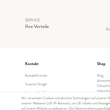
SERVICE
Ihre Vorteile
Ris
Kontakt
Shop
Kontaktformular
Ring
Armschm
Susanne Steiger
Ohrschm
Halsschm
Königstraße 51
Diamant
53332 Bornheim
Wir verwenden Cookies und ähnliche Technologien auf unserer 
Farbstei
unserer Webseite (z.B. IP-Adresse), um z.B. Inhalte und Anzeige
Tel.: 022229397468
Perlensc
auf unsere Website zu analysieren. Die Datenverarbeitung erfolgt