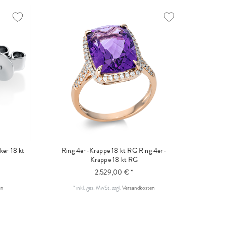
ker 18 kt
Ring 4er-Krappe 18 kt RG
Ring 4er-
Krappe 18 kt RG
2.529,00 € *
en
*
inkl. ges. MwSt.
zzgl.
Versandkosten