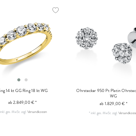
ing 14 kt GG
Ring 18 kt WG
Ohrstecker 950 Pt Platin
Ohrstec
WG
ab 2.849,00 € *
ab 1.829,00 € *
inkl. ges. MwSt.
zzgl.
Versandkosten
*
inkl. ges. MwSt.
zzgl.
Versandkost