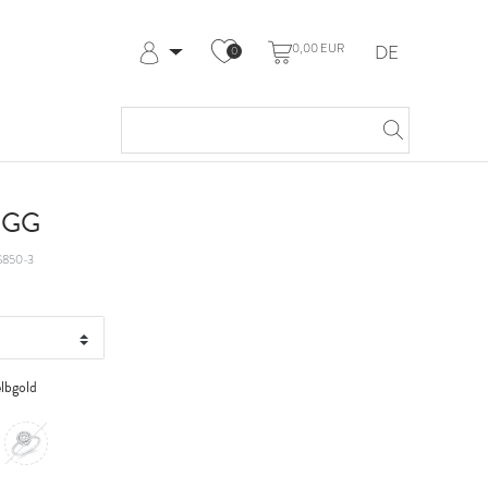
0,00 EUR
DE
0
Anmelden
Registrieren
Meine Bestellungen
Hilfe & Kontakt
t GG
850-3
lbgold