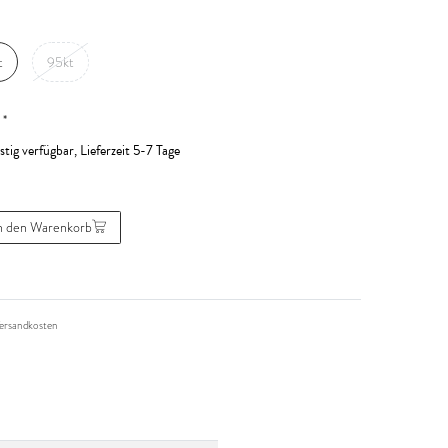
t
95kt
*
R
stig verfügbar, Lieferzeit 5-7 Tage
n den Warenkorb
ersandkosten