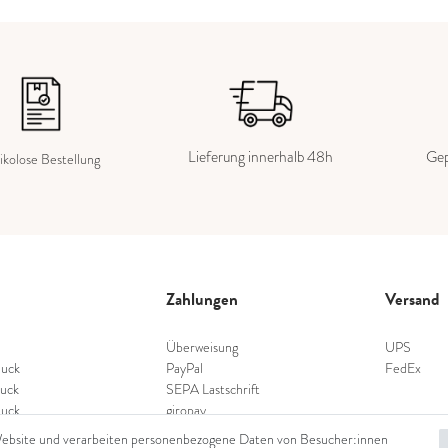
Lieferung innerhalb 48h
Gep
ikolose Bestellung
Zahlungen
Versand
Überweisung
UPS
uck
PayPal
FedEx
uck
SEPA Lastschrift
uck
giropay
schmuck
Kreditkarte
Website und verarbeiten personenbezogene Daten von Besucher:innen