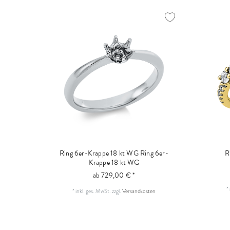
Ring 6er-Krappe 18 kt WG
Ring 6er-
R
Krappe 18 kt WG
ab 729,00 € *
*
*
inkl. ges. MwSt.
zzgl.
Versandkosten