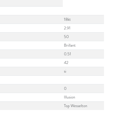
18kt
2.91
50
Brillant
0.51
42
si
0
Illusion
Top Wesselton