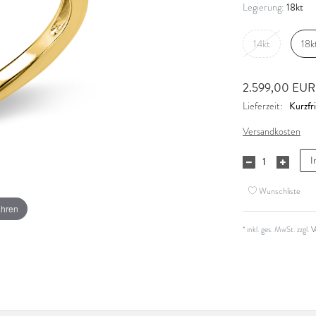
18kt
Legierung:
14kt
18k
2.599,00 EU
Kurzfri
Lieferzeit:
Versandkosten
I
Wunschliste
ahren
* inkl. ges. MwSt. zzgl.
V