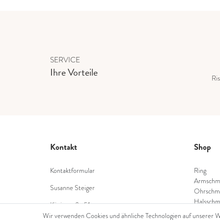
SERVICE
Ihre Vorteile
Ris
Kontakt
Shop
Kontaktformular
Ring
Armschm
Susanne Steiger
Ohrschm
Halsschm
Königstraße 51
Diamant
53332 Bornheim
Wir verwenden Cookies und ähnliche Technologien auf unserer 