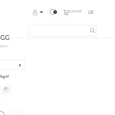
0,00 EUR
DE
0
Anmelden
Registrieren
Meine Bestellungen
t GG
Hilfe & Kontakt
852-3
lbgold