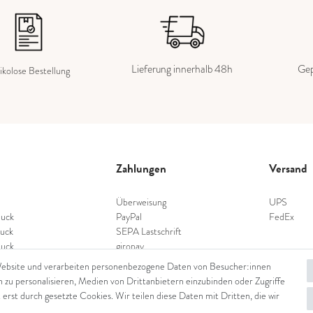
Lieferung innerhalb 48h
Gep
ikolose Bestellung
Zahlungen
Versand
Überweisung
UPS
uck
PayPal
FedEx
uck
SEPA Lastschrift
uck
giropay
schmuck
Kreditkarte
Website und verarbeiten personenbezogene Daten von Besucher:innen
nschmuck
n zu personalisieren, Medien von Drittanbietern einzubinden oder Zugriffe
hmuck
 erst durch gesetzte Cookies. Wir teilen diese Daten mit Dritten, die wir