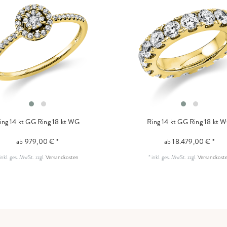
ing 14 kt GG
Ring 18 kt WG
Ring 14 kt GG
Ring 18 kt 
ab 979,00 € *
ab 18.479,00 € *
inkl. ges. MwSt.
zzgl.
Versandkosten
*
inkl. ges. MwSt.
zzgl.
Versandkost