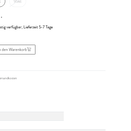
t
95kt
*
R
stig verfügbar, Lieferzeit 5-7 Tage
n den Warenkorb
ersandkosten