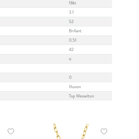
18kt
3.1
52
Brillant
0.51
42
si
0
Illusion
Top Wesselton