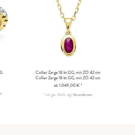
WG
Collier Zarge 18 kt GG, mit ZÖ 42 cm
Collier Zarge 18 kt GG, mit ZÖ 42 cm
ab 1.049,00 € *
en
*
inkl. ges. MwSt.
zzgl.
Versandkosten