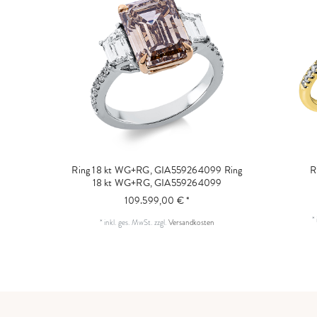
Ring 18 kt WG+RG, GIA559264099
Ring
R
18 kt WG+RG, GIA559264099
109.599,00 € *
*
*
inkl. ges. MwSt.
zzgl.
Versandkosten