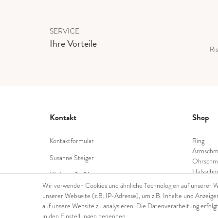
SERVICE
Ihre Vorteile
Ris
Kontakt
Shop
Kontaktformular
Ring
Armschm
Susanne Steiger
Ohrschm
Halsschm
Königstraße 51
Diamant
53332 Bornheim
Wir verwenden Cookies und ähnliche Technologien auf unserer 
Farbstei
unserer Webseite (z.B. IP-Adresse), um z.B. Inhalte und Anzeige
Tel.: 022229397468
Perlensc
auf unsere Website zu analysieren. Die Datenverarbeitung erfolgt
in den Einstellungen benennen.