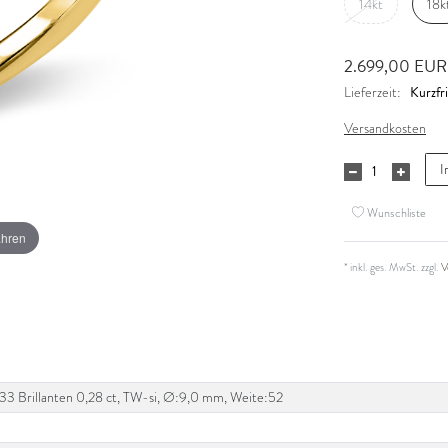
14kt
18k
2.699,00 EU
Kurzfri
Lieferzeit:
Versandkosten
I
Wunschliste
ahren
* inkl. ges. MwSt. zzgl.
V
si, 33 Brillanten 0,28 ct, TW-si, Ø:9,0 mm, Weite:52